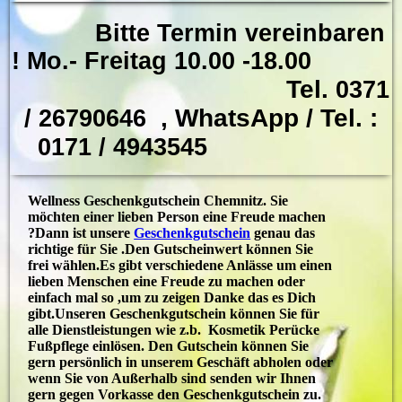
Bitte Termin vereinbaren
!
Mo.- Freitag 10.00 -18.00
Tel.
0371
, WhatsApp / Tel. :
/ 26790646
0171 / 4943545
Wellness Geschenkgutschein Chemnitz.
Sie
möchten einer lieben Person eine Freude machen
?Dann ist unsere
Geschenkgutschein
genau das
richtige für Sie .Den Gutscheinwert können Sie
frei wählen.Es gibt verschiedene Anlässe um einen
lieben Menschen eine Freude zu machen oder
einfach mal so ,um zu zeigen Danke das es Dich
gibt.Unseren Geschenkgutschein können Sie für
alle Dienstleistungen wie z.b.
Kosmetik Perücke
Fußpflege
einlösen. Den Gutschein können Sie
gern persönlich in unserem Geschäft abholen oder
wenn Sie von Außerhalb sind senden wir Ihnen
gern gegen Vorkasse den Geschenkgutschein zu.