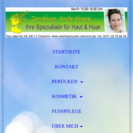
STARTSEITE
KONTAKT
PERÜCKEN
KOSMETIK
FUSSPFLEGE
ÜBER MICH