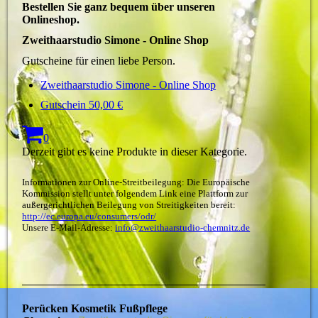
Bestellen Sie ganz bequem über unseren
Onlineshop.
Zweithaarstudio Simone - Online Shop
Gutscheine für einen liebe Person.
Zweithaarstudio Simone - Online Shop
Gutschein 50,00 €
0
Derzeit gibt es keine Produkte in dieser Kategorie.
Informationen zur Online-Streitbeilegung: Die Europäische
Kommission stellt unter folgendem Link eine Plattform zur
außergerichtlichen Beilegung von Streitigkeiten bereit:
http://ec.europa.eu/consumers/odr/
Unsere E-Mail-Adresse:
info@zweithaarstudio-chemnitz.de
Perücken Kosmetik Fußpflege