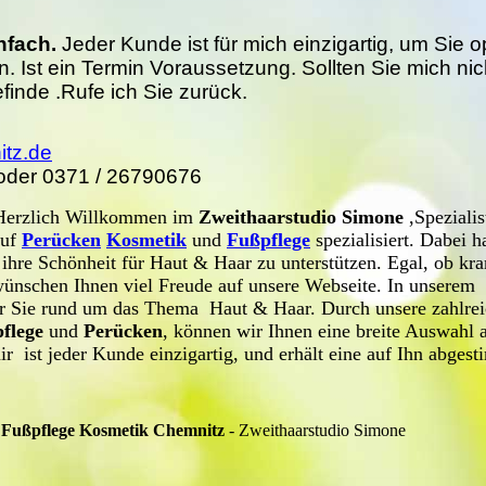
nfach.
Jeder Kunde ist für mich
einzigartig, um
Sie o
. Ist ein Termin
Voraussetzung
. Sollten Sie mich nic
finde .Rufe ich Sie zurück.
itz.de
 oder 0371 / 26790676
Herzlich Willkommen im
Zweithaarstudio Simone
,Spezialis
auf
Perücken
Kosmetik
und
Fußpflege
spezialisiert. Dabei h
hre Schönheit für Haut & Haar zu unterstützen. Egal, ob kra
ünschen Ihnen viel Freude auf unsere Webseite. In unserem
 Sie rund um das Thema Haut & Haar. Durch unsere zahlre
flege
und
Perücken
, können wir Ihnen eine breite Auswahl 
r ist jeder Kunde einzigartig, und erhält eine auf Ihn abges
 Fußpflege Kosmetik Chemnitz
- Zweithaarstudio Simone