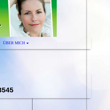
ÜBER MICH
 10.00 -18.00
3545