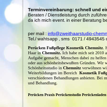
Terminvereinbarung: schnell und ei
Beraten /
Dienstleistung
durch zuführen
da ich mich event. in einer Beratung be
per mail :
info@zweithaarstudio-chemn
Tel./ wahtsapp , sms 0171 / 4943545
Perücken Fußpflege Kosmetik Chemnitz
. 
Haar in
Chemnitz.
Ich habe mich seit 2010 
Aufgabe gemacht, Menschen dabei zu helfen i
oder aus schönheitsbewußten Gründen. Wir w
Schönheitsstudio in
Chemnitz
verwöhnen wir
Weiterbildungen im Bereich
Kosmetik
Fußp
verschiedenen Behandlungen anbieten. Bei mi
und Behandlung.
Perücken Praxis Perückenstudio Perückenladen