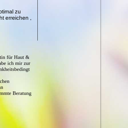
ptimal zu
ht erreichen ,
tin für Haut &
abe ich mir zur
nkheitsbedingt
ichen
an
timmte Beratung